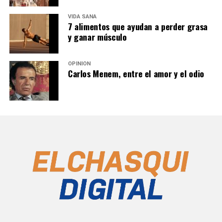
VIDA SANA
7 alimentos que ayudan a perder grasa
y ganar músculo
OPINIÓN
Carlos Menem, entre el amor y el odio