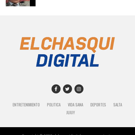
ENTRETENIMIENTO
POLITICA
VIDA SANA
DEPORTES
SALTA
JUJUY