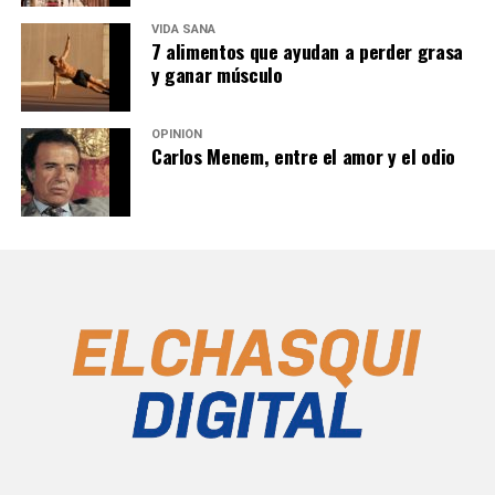
VIDA SANA
7 alimentos que ayudan a perder grasa
y ganar músculo
OPINIÓN
Carlos Menem, entre el amor y el odio