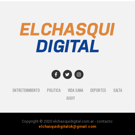
ENTRETENIMIENTO
POLITICA
VIDA SANA
DEPORTES
SALTA
JUJUY
Copyright © 2020 elchasquidigital.com.ar - contacto:
elchasquidigitalok@gmail.com