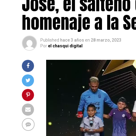
José, el salteño
homenaje a la S
Published
hace 3 años
en
28 marzo, 2023
Por
el chasqui digital