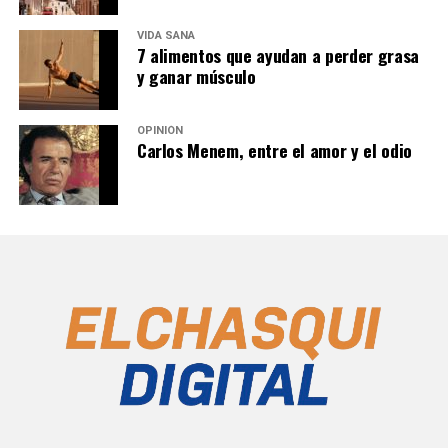
VIDA SANA
7 alimentos que ayudan a perder grasa
y ganar músculo
OPINIÓN
Carlos Menem, entre el amor y el odio