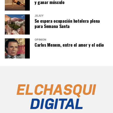
y ganar músculo
JUJUY
Se espera ocupación hotelera plena
para Semana Santa
OPINIÓN
Carlos Menem, entre el amor y el odio