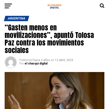
ARGENTINA
“Gasten menos en
movilizaciones”, apuntó Tolosa
Paz contra los movimientos
sociales
Published
hace 3 años
en
12 abril, 2023
Por
el chasqui digital