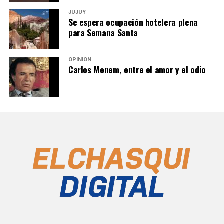
JUJUY
Se espera ocupación hotelera plena
para Semana Santa
OPINIÓN
Carlos Menem, entre el amor y el odio