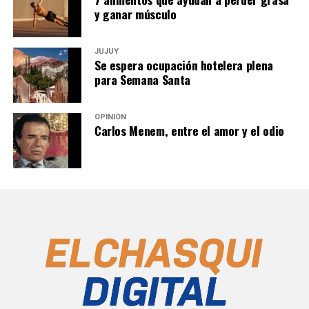
y ganar músculo
JUJUY
Se espera ocupación hotelera plena
para Semana Santa
OPINIÓN
Carlos Menem, entre el amor y el odio