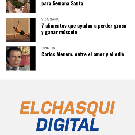
para Semana Santa
VIDA SANA
7 alimentos que ayudan a perder grasa
y ganar músculo
OPINIÓN
Carlos Menem, entre el amor y el odio