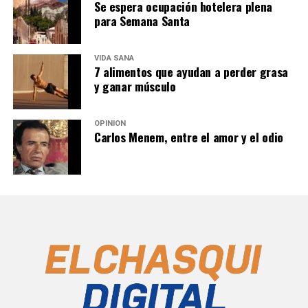
Se espera ocupación hotelera plena
para Semana Santa
VIDA SANA
7 alimentos que ayudan a perder grasa
y ganar músculo
OPINIÓN
Carlos Menem, entre el amor y el odio