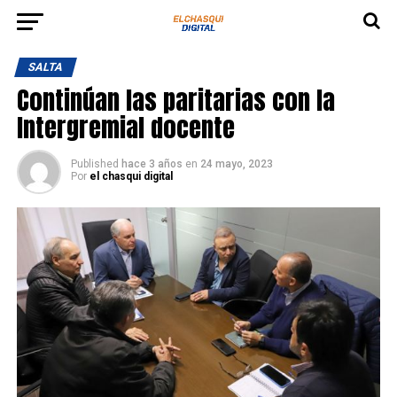
SALTA
Continúan las paritarias con la
Intergremial docente
Published
hace 3 años
en
24 mayo, 2023
Por
el chasqui digital