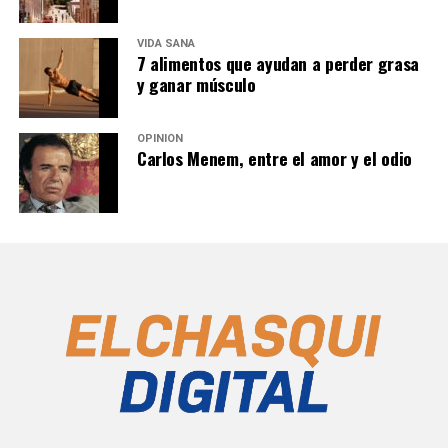
VIDA SANA
7 alimentos que ayudan a perder grasa
y ganar músculo
OPINIÓN
Carlos Menem, entre el amor y el odio