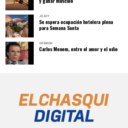
y ganar músculo
JUJUY
Se espera ocupación hotelera plena
para Semana Santa
OPINIÓN
Carlos Menem, entre el amor y el odio