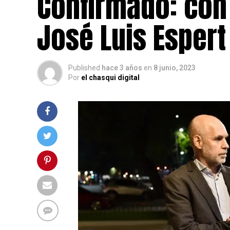
Confirmado: con 
José Luis Espert
Published
hace 3 años
en
8 junio, 2023
Por
el chasqui digital