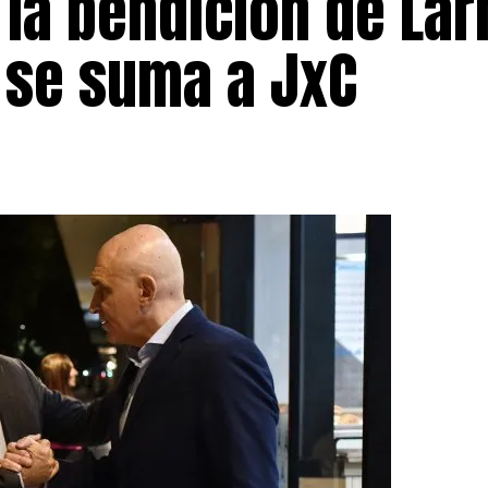
la bendición de Lar
 se suma a JxC