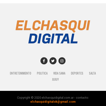
ENTRETENIMIENTO
POLITICA
VIDA SANA
DEPORTES
SALTA
JUJUY
Copyright © 2020 elchasquidigital.com.ar - contacto:
elchasquidigitalok@gmail.com