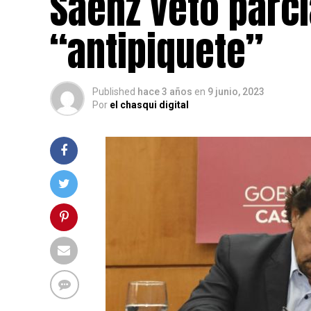
Sáenz vetó parci
“antipiquete”
Published
hace 3 años
en
9 junio, 2023
Por
el chasqui digital