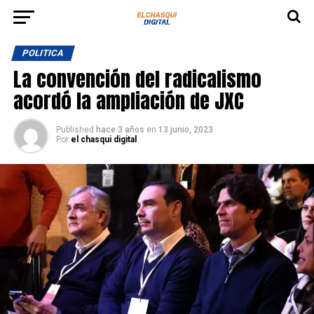
POLITICA
La convención del radicalismo
acordó la ampliación de JXC
Published
hace 3 años
en
13 junio, 2023
Por
el chasqui digital