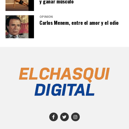
y ganar músculo
OPINIÓN
Carlos Menem, entre el amor y el odio