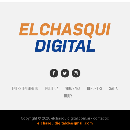
ENTRETENIMIENTO
POLITICA
VIDA SANA
DEPORTES
SALTA
JUJUY
Copyright © 2020 elchasquidigital.com.ar - contacto:
elchasquidigitalok@gmail.com