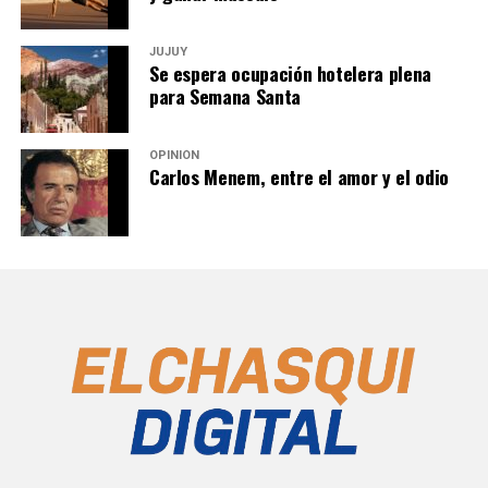
JUJUY
Se espera ocupación hotelera plena
para Semana Santa
OPINIÓN
Carlos Menem, entre el amor y el odio