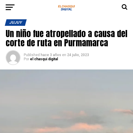
JUJUY
Un niño fue atropellado a causa del
corte de ruta en Purmamarca
Published
hace 3 años
en
24 julio, 2023
Por
el chasqui digital