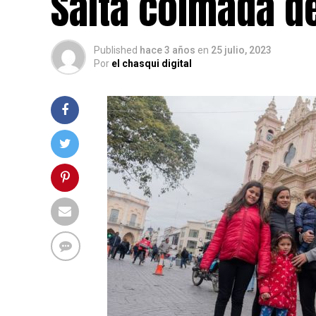
Salta colmada de
Published
hace 3 años
en
25 julio, 2023
Por
el chasqui digital