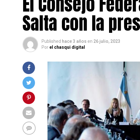
El Consejo Feder
Salta con la pres
Published
hace 3 años
en
26 julio, 2023
Por
el chasqui digital