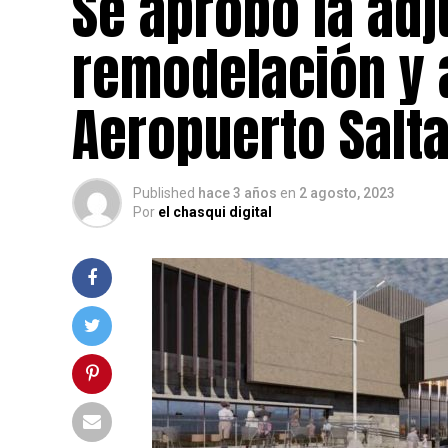
Se aprobó la adj
remodelación y 
Aeropuerto Salta
Published
hace 3 años
en
2 agosto, 2023
Por
el chasqui digital