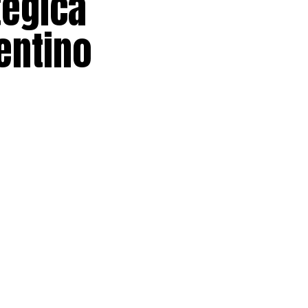
tégica
entino