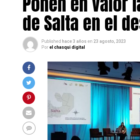
Ponen en valor l
de Salta en el d
Published
hace 3 años
en
23 agosto, 2023
Por
el chasqui digital