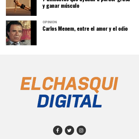
y ganar músculo
OPINIÓN
Carlos Menem, entre el amor y el odio