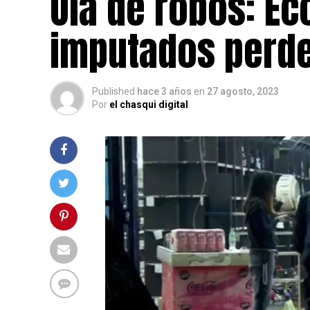
Ola de robos: E
imputados perde
Published
hace 3 años
en
27 agosto, 2023
Por
el chasqui digital