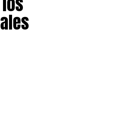
 los
ales