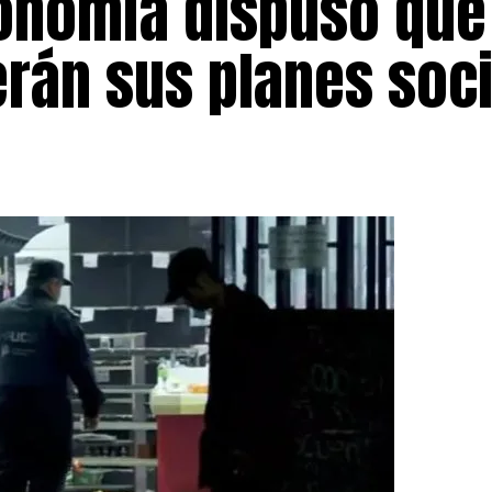
conomía dispuso que
rán sus planes soci