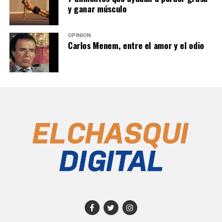
y ganar músculo
OPINIÓN
Carlos Menem, entre el amor y el odio