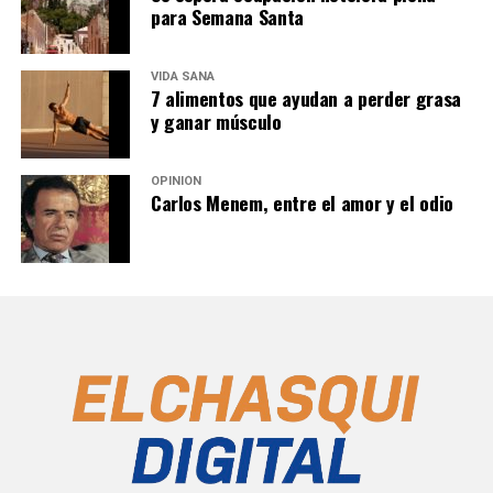
para Semana Santa
VIDA SANA
7 alimentos que ayudan a perder grasa
y ganar músculo
OPINIÓN
Carlos Menem, entre el amor y el odio