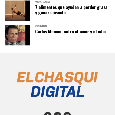
VIDA SANA
7 alimentos que ayudan a perder grasa
y ganar músculo
OPINIÓN
Carlos Menem, entre el amor y el odio