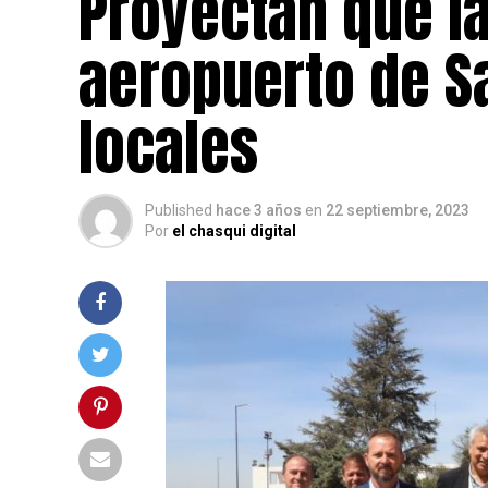
Proyectan que l
aeropuerto de S
locales
Published
hace 3 años
en
22 septiembre, 2023
Por
el chasqui digital