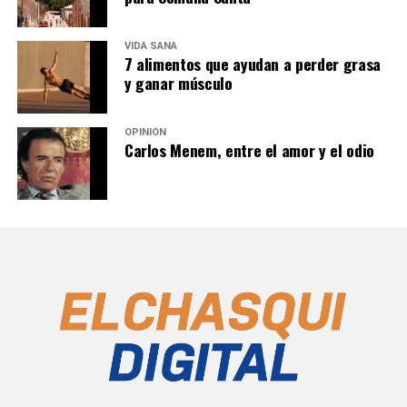
VIDA SANA
7 alimentos que ayudan a perder grasa
y ganar músculo
OPINIÓN
Carlos Menem, entre el amor y el odio