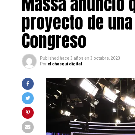
Massa anunció q
proyecto de una
Congreso
Published
hace 3 años
en
3 octubre, 2023
Por
el chasqui digital