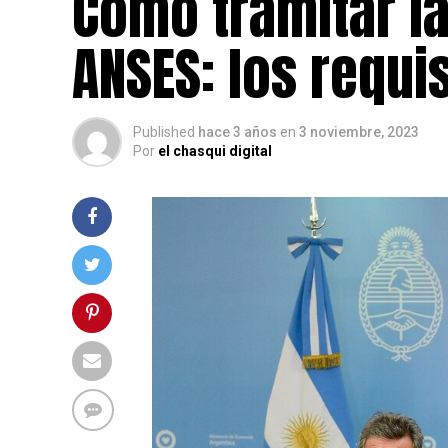
Como tramitar la
ANSES: los requi
Published
hace 3 años
en
3 noviembre, 2023
Por
el chasqui digital