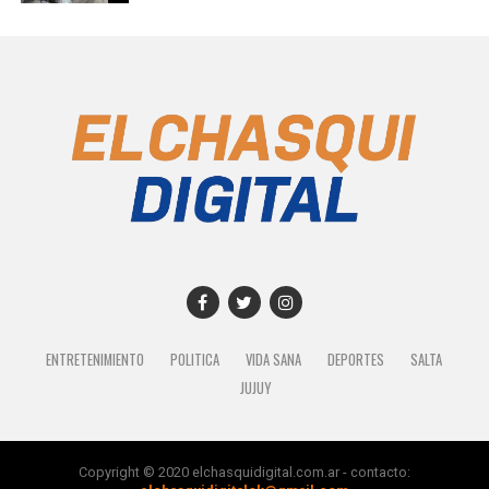
ENTRETENIMIENTO
POLITICA
VIDA SANA
DEPORTES
SALTA
JUJUY
Copyright © 2020 elchasquidigital.com.ar - contacto: