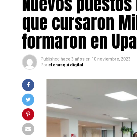
Nuevos puestos 
que cursaron Mi
formaron en Up
Published
hace 3 años
en
10 noviembre, 2023
Por
el chasqui digital