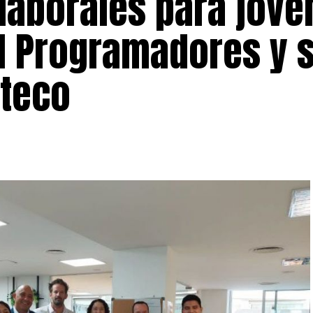
laborales para jóve
l Programadores y 
ateco