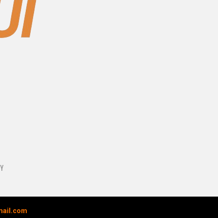
UY
mail.com