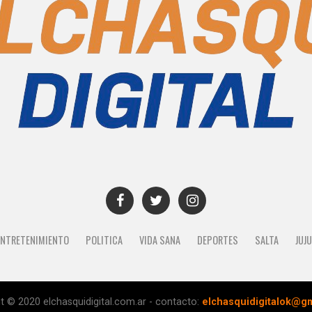
ENTRETENIMIENTO
POLITICA
VIDA SANA
DEPORTES
SALTA
JUJ
t © 2020 elchasquidigital.com.ar - contacto:
elchasquidigitalok@g