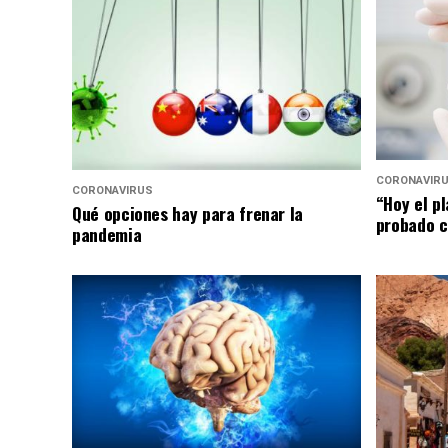
CORONAVIR
CORONAVIRUS
“Hoy el p
Qué opciones hay para frenar la
probado c
pandemia