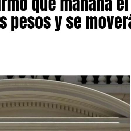
firmó que mañana el
tres pesos y se move