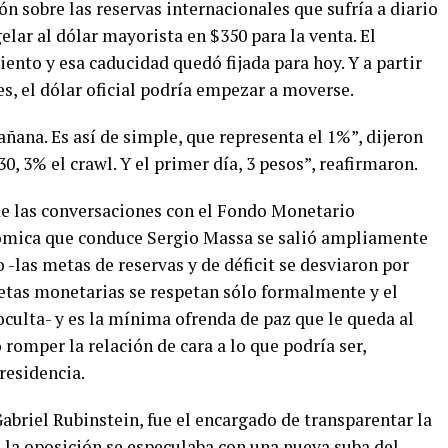
ón sobre las reservas internacionales que sufría a diario
elar al dólar mayorista en $350 para la venta. El
nto y esa caducidad quedó fijada para hoy. Y a partir
s, el dólar oficial podría empezar a moverse.
añana. Es así de simple, que representa el 1%”, dijeron
 30, 3% el crawl. Y el primer día, 3 pesos”, reafirmaron.
de las conversaciones con el Fondo Monetario
onómica que conduce Sergio Massa se salió ampliamente
-las metas de reservas y de déficit se desviaron por
metas monetarias se respetan sólo formalmente y el
culta- y es la mínima ofrenda de paz que le queda al
romper la relación de cara a lo que podría ser,
residencia.
Gabriel Rubinstein, fue el encargado de transparentar la
 la oposición se especulaba con una nueva suba del