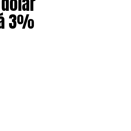
 dólar
rá 3%