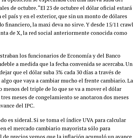
ales de octubre. “El 23 de octubre el dólar oficial estará
 el país y en el exterior, que sin un monto de dólares
o financiero, la maxi deva no sirve. Y desde 15/11 crawl
enta de X, la red social anteriormente conocida como
ostraban los funcionarios de Economía y del Banco
ndeble a medida que la fecha convenida se acercaba. Un
dejar que el dólar suba 3% cada 30 días a través de
 algo que vaya a cambiar mucho el frente cambiario. La
o menos del triple de lo que se va a mover el dólar
os tres meses de congelamiento se anotaron dos meses
vance del IPC.
odo es sideral. Si se toma el índice UVA para calcular
a en el mercado cambiario mayorista sólo para
l de precios vemos que la inflación acumuló un avance