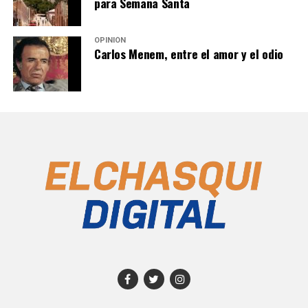
para Semana Santa
OPINIÓN
Carlos Menem, entre el amor y el odio