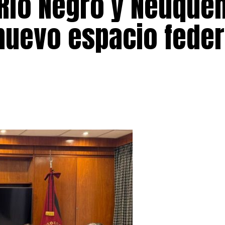
 Río Negro y Neuqué
uevo espacio feder