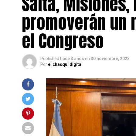
Salta, Misiones,
promoverán un n
el Congreso
Published
hace 3 años
en
30 noviembre, 2023
Por
el chasqui digital