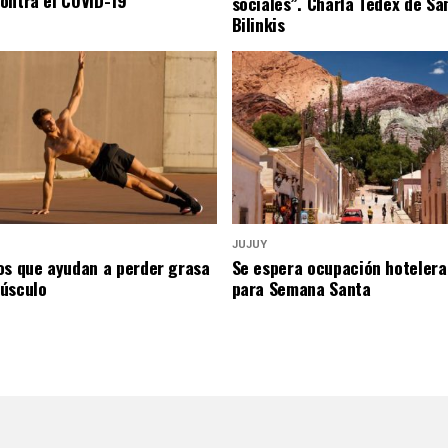
ontra el COVID-19″
sociales”. Charla Tedex de Sa
Bilinkis
JUJUY
os que ayudan a perder grasa
Se espera ocupación hotelera
úsculo
para Semana Santa