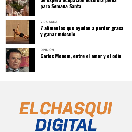
para Semana Santa
VIDA SANA
7 alimentos que ayudan a perder grasa
y ganar músculo
OPINIÓN
Carlos Menem, entre el amor y el odio