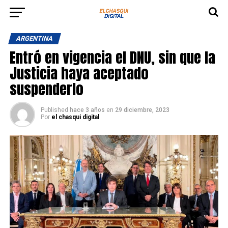
ARGENTINA
Entró en vigencia el DNU, sin que la
Justicia haya aceptado
suspenderlo
Published
hace 3 años
en
29 diciembre, 2023
Por
el chasqui digital