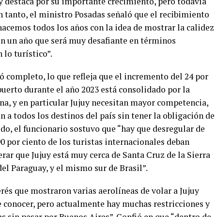
juy destaca por su importante crecimiento, pero todavía
 tanto, el ministro Posadas señaló que el recibimiento
hacemos todos los años con la idea de mostrar la calidez
 en un año que será muy desafiante en términos
lo turístico”.
ó completo, lo que refleja que el incremento del 24 por
puerto durante el año 2023 está consolidado por la
a, y en particular Jujuy necesitan mayor competencia,
 a todos los destinos del país sin tener la obligación de
ido, el funcionario sostuvo que “hay que desregular de
0 por ciento de los turistas internacionales deban
rar que Jujuy está muy cerca de Santa Cruz de la Sierra
del Paraguay, y el mismo sur de Brasil”.
és que mostraron varias aerolíneas de volar a Jujuy
 conocer, pero actualmente hay muchas restricciones y
as sin pasar por Buenos Aires”. Confió en que “dentro de