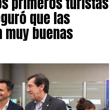
os primeros turistas
guró que las
n muy buenas