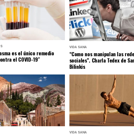
US
VIDA SANA
lasma es el único remedio
“Como nos manipulan las red
ontra el COVID-19″
sociales”. Charla Tedex de Sa
Bilinkis
VIDA SANA