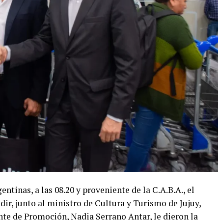
ntinas, a las 08.20 y proveniente de la C.A.B.A., el
dir, junto al ministro de Cultura y Turismo de Jujuy,
Ente de Promoción, Nadia Serrano Antar, le dieron la