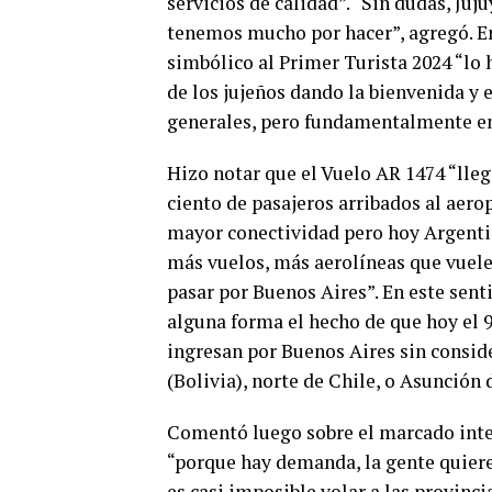
servicios de calidad”. “Sin dudas, Ju
tenemos mucho por hacer”, agregó. En
simbólico al Primer Turista 2024 “lo 
de los jujeños dando la bienvenida y
generales, pero fundamentalmente en 
Hizo notar que el Vuelo AR 1474 “lleg
ciento de pasajeros arribados al aero
mayor conectividad pero hoy Argentin
más vuelos, más aerolíneas que vuelen
pasar por Buenos Aires”. En este sent
alguna forma el hecho de que hoy el 9
ingresan por Buenos Aires sin conside
(Bolivia), norte de Chile, o Asunción 
Comentó luego sobre el marcado inter
“porque hay demanda, la gente quiere
es casi imposible volar a las provinci