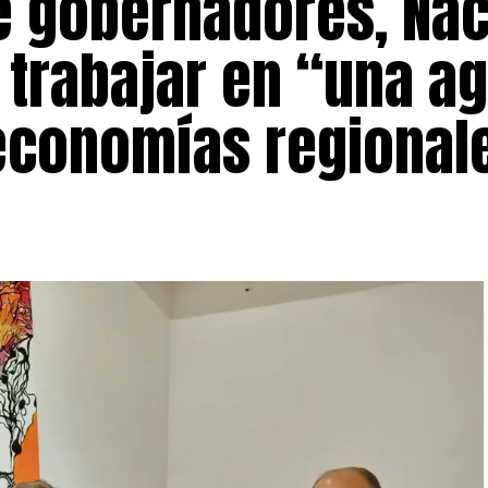
de gobernadores, Na
trabajar en “una a
 economías regional