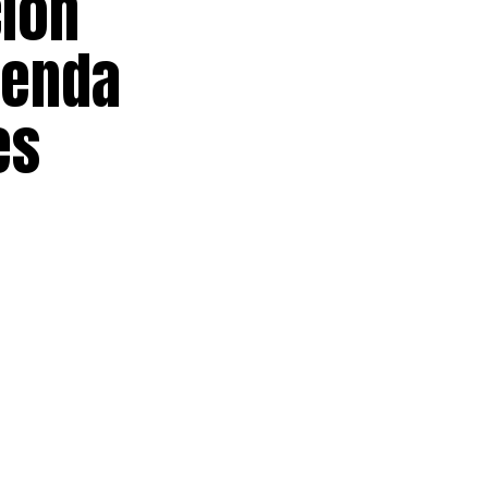
ción
genda
es