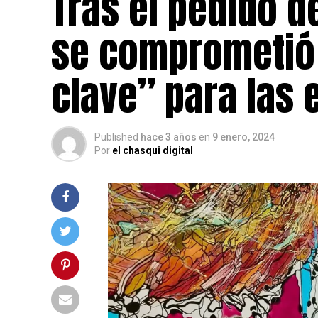
Tras el pedido 
se comprometió 
clave” para las
Published
hace 3 años
en
9 enero, 2024
Por
el chasqui digital