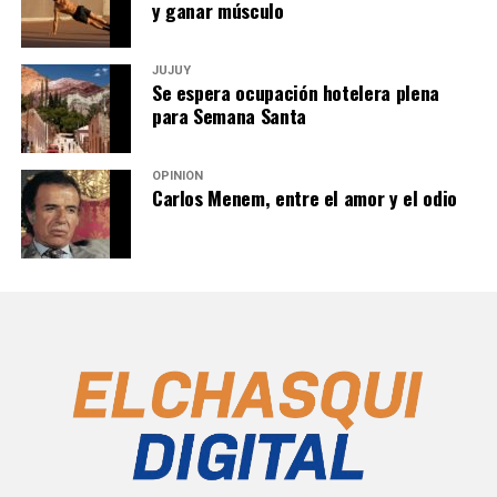
y ganar músculo
JUJUY
Se espera ocupación hotelera plena
para Semana Santa
OPINIÓN
Carlos Menem, entre el amor y el odio