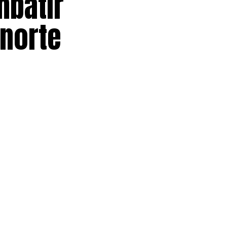
mbatir
 norte