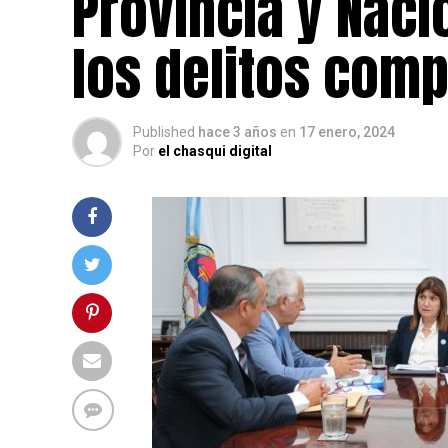
Provincia y Naci
los delitos comp
Published
hace 3 años
en
17 enero, 2024
Por
el chasqui digital