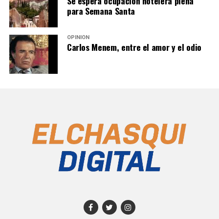
Se espera ocupación hotelera plena
para Semana Santa
OPINIÓN
Carlos Menem, entre el amor y el odio