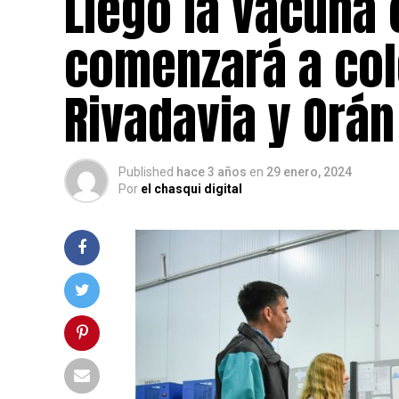
Llegó la vacuna 
comenzará a col
Rivadavia y Orán
Published
hace 3 años
en
29 enero, 2024
Por
el chasqui digital