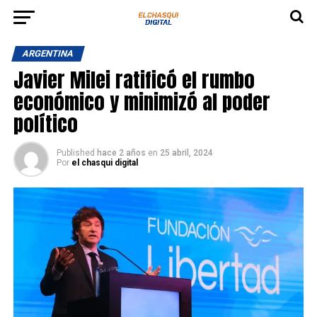
ARGENTINA
Javier Milei ratificó el rumbo
económico y minimizó al poder
político
Published
hace 2 años
en
25 abril, 2024
Por
el chasqui digital