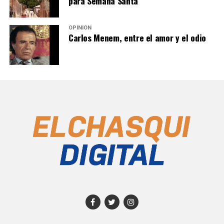
para Semana Santa
OPINIÓN
Carlos Menem, entre el amor y el odio