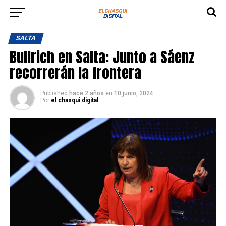
SALTA
Bullrich en Salta: Junto a Sáenz
recorrerán la frontera
Published
hace 2 años
en
10 junio, 2024
Por
el chasqui digital