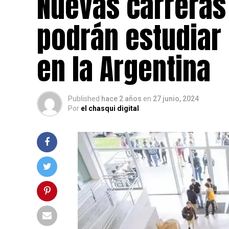
Nuevas carreras 
podrán estudiar
en la Argentina
Published
hace 2 años
en
27 junio, 2024
Por
el chasqui digital