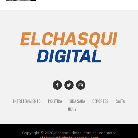
ENTRETENIMIENTO
POLITICA
VIDA SANA
DEPORTES
SALTA
JUJUY
Copyright © 2020 elchasquidigital.com.ar - contacto: